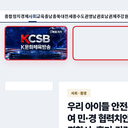
종합
정치
경제
사회
교육
충남
충북
대전
세종
수도권
영남권
호남권
제주
강
바로가기
사회 · 환경
우리 아이들 안전
여 민·경 협력치