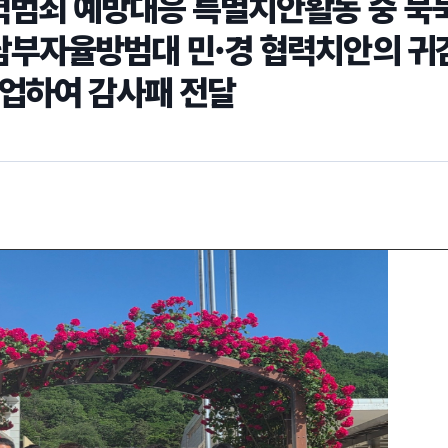
력범죄 예방대응 특별치안활동 중 묵
 남부자율방범대 민·경 협력치안의 귀
업하여 감사패 전달