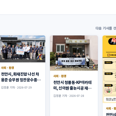
다음 기사를 
사회 · 환경
천안시, 화재진압 나선 차
사회 · 환경
용준 승무원 칭찬운수종사
천안시 청룡동·KP아카데
자 선정
김정훈 기자 · 2026-07-29
미, 신아원 줄눈시공 재능
기부
김정훈 기자 · 2026-07-28
사회 · 
천안시