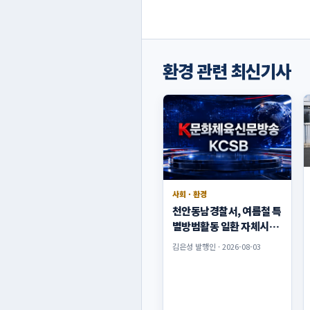
환경 관련 최신기사
사회 · 환경
천안동남경찰서, 여름철 특
별방범활동 일환 자체시책
「폴리누비 합동순찰」 실
김은성 발행인 · 2026-08-03
시