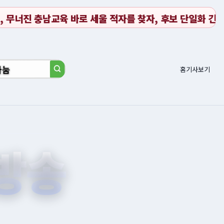
자를 찾자, 후보 단일화 긴급 제안
천안동남소방서, 봄철 대
홈
기사보기
방송