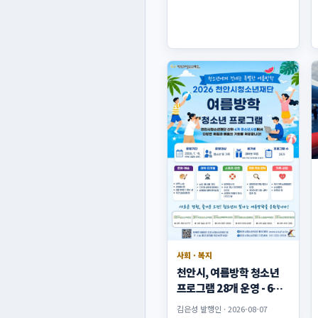
사회 · 복지
천안시, 여름방학 청소년
프로그램 28개 운영 - 6개
시설서 디지털·체험·안전
김은성 발행인 · 2026-08-07