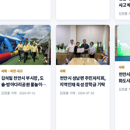
사고 
요”
김정훈 기자
사회
사회 · 사건·사고
사회
천안시
김석필 천안시 부시장, 도
천안시 성남면 주민자치회,
화도시
솔·방아다리공원 물놀이
지역인재 육성 장학금 기탁
동권리
김정훈 기자
장 안전점검
김정훈 기자 · 2026-07-31
김정훈 기자 · 2026-07-30