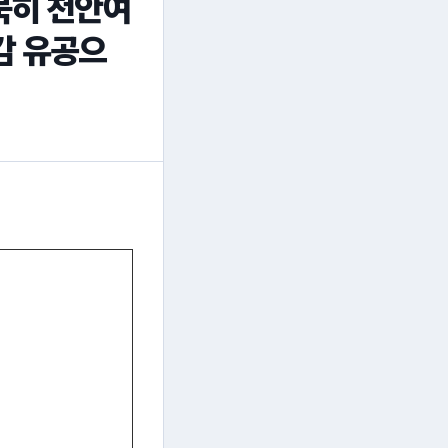
묵히 천안여
감 유공으