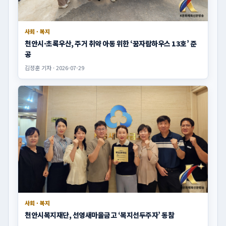
사회 · 복지
천안시·초록우산, 주거 취약 아동 위한 ‘꿈자람하우스 13호’ 준
공
김정훈 기자 · 2026-07-29
사회 · 복지
천안시복지재단, 선영새마을금고 ‘복지선두주자’ 동참