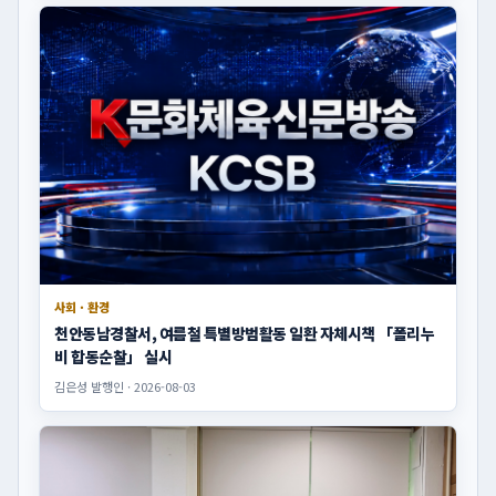
사회 · 환경
천안동남경찰서, 여름철 특별방범활동 일환 자체시책 「폴리누
비 합동순찰」 실시
김은성 발행인 · 2026-08-03