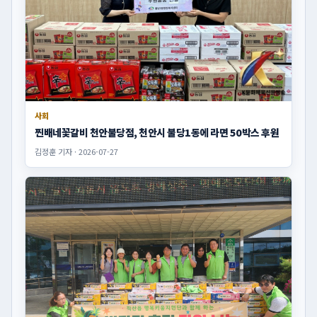
사회
찐배네꽃갈비 천안불당점, 천안시 불당1동에 라면 50박스 후원
김정훈 기자 · 2026-07-27