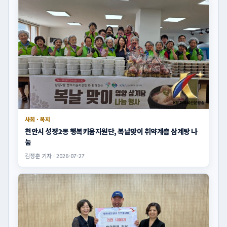
사회 · 복지
천안시 성정2동 행복키움지원단, 복날맞이 취약계층 삼계탕 나
눔
김정훈 기자 · 2026-07-27