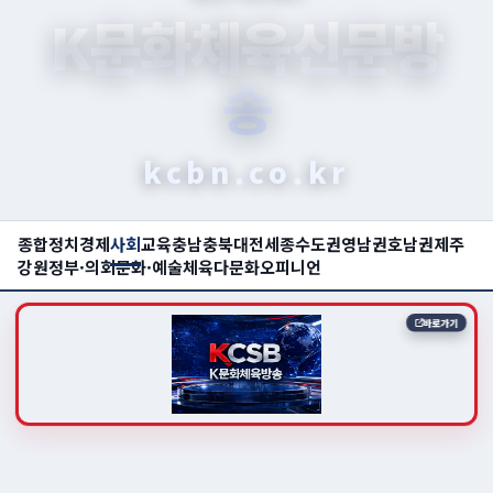
K문화체육신문방
송
kcbn.co.kr
종합
정치
경제
사회
교육
충남
충북
대전
세종
수도권
영남권
호남권
제주
강원
정부·의회
문화·예술
체육
다문화
오피니언
바로가기