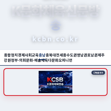
K문화체육신문방
송
kcbn.co.kr
종합
정치
경제
사회
교육
충남
충북
대전
세종
수도권
영남권
호남권
제주
강원
정부·의회
문화·예술
체육
다문화
오피니언
바로가기