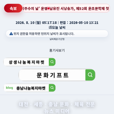
속보
, 제52회 운초문학제 첫 무대 성료… 새로운 도전의 시작을 알리다
한국다문화
2026. 8. 10 (월) 05:17:21
ㅣ
편집 : 2026-05-10 13:21
오늘 날씨
위치 권한을 허용하면 현위치 날씨가 표시됩니다.
날씨제공:기상청
홈
기사보기
대전 · 세종 · 충남 문화 · 체육 전문
뉴스 미디어