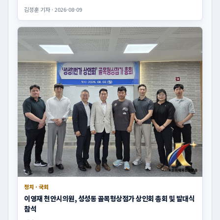
김정훈 기자 · 2026-08-09
정치 · 국회
이영재 천안시의원, 성성동 골목형상점가 상인회 총회 및 발대식
참석