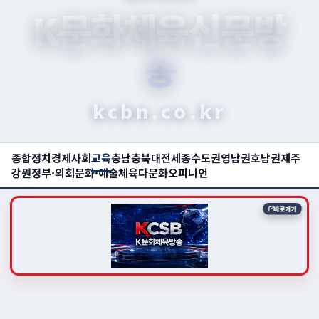
K문화체육신문방
송
kcbn.co.kr
종합
정치
경제
사회
교육
충남
충북
대전
세종
수도권
영남권
호남권
제주
강원
정부·의회
문화·예술
체육
다문화
오피니언
바로가기