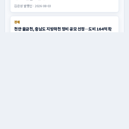
교육 · 평생교육
성환도서관, 어르신 뇌·마음 깨우는「뇌튼튼 마음톡톡」운영
김정훈 기자 · 2026-03-15
교육 · 학교현장
천안서여중, 제54회 입학식 성료… 신입생들의 첫걸음 응원
김정훈 기자 · 2026-03-06
교육 · 학교현장
설렘 가득한 첫걸음...천안성성유치원 제9회 입학식 개최
김정훈 기자 · 2026-03-06
교육 · 학교현장
천안중학교, 제78회 입학식 개최… 193명 새로운 출발
김정훈 기자 · 2026-03-06