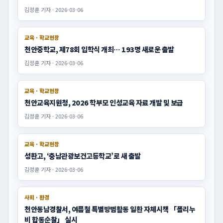
교육 · 학교현장
천안교육지원청 2026 생존수영 ‘마스터클래스’ 직무연수 운영
김정훈 기자 · 2026-07-23
교육 · 학교현장
병천고, 지역우수업체 뚜쥬루 산학 협력 MOU 체결
김정훈 기자 · 2026-06-21
교육 · 학교현장
병천고등학교, 교육청 주관 해외취업 프로그램 전원 합격
김정훈 기자 · 2026-06-21
교육
천안시다문화가족지원센터, 2026년 ‘이중언어 교육지원사업’
본격 추진 - 전년도 학습 성취도 약 213% 향상… 맞춤형 교육 시
스템 구축 - 18세 이하 다문화·외국인 자녀 대상, 5개 언어별 전
김은성 발행인 · 2026-03-16
문 강사 투입