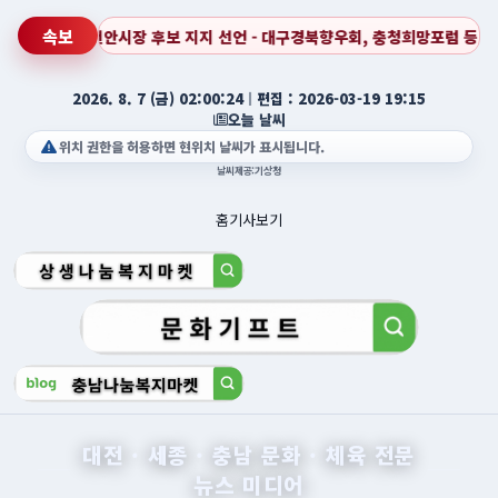
속보
장 후보 지지 선언 - 대구경북향우회, 충청희망포럼 등 각계각층 시민사회단체
2026. 8. 7 (금) 02:00:25
ㅣ
편집 : 2026-03-19 19:15
오늘 날씨
위치 권한을 허용하면 현위치 날씨가 표시됩니다.
날씨제공:기상청
홈
기사보기
대전 · 세종 · 충남 문화 · 체육 전문
뉴스 미디어